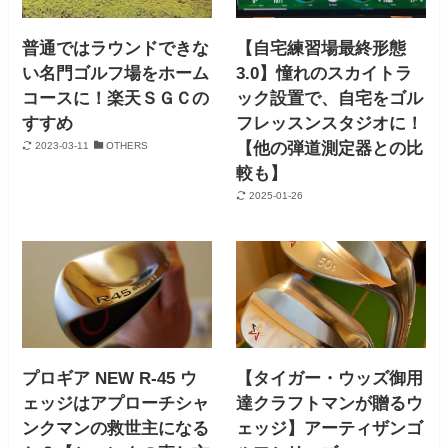
普通ではラウンドできな
【自宅練習場最終形態
い名門ゴルフ場をホーム
3.0】憧れのスカイトラ
コースに！楽天ＳＧＣの
ック設置で、自宅をゴル
すすめ
フレッスンスタジオに！
【他の弾道測定器との比
2023-03-11
OTHERS
較も】
2025-01-26
プロギア NEW R-45 ウ
【タイガー・ウッズ御用
ェッジはアプローチシャ
達クラフトマンが贈るウ
ンクマンの救世主になる
ェッジ】アーティザンゴ