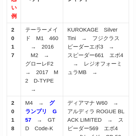
い
例
2
テーラーメイ
KUROKAGE Silver
0
ド M1 460
Tini → フジクラス
1
→ 2016
ピーダーエボ3 →
7
M2 →
スピーダー661 エボ4
グローレF2
→ レジオフォーミ
→ 2017 M
ュラMB →
2 D-TYPE
→
2
M4 →
グ
ディアマナ W60 →
0
ランプリ G
アルディラ ROGUE BL
1
57
→ GT
ACK LIMITED → ス
8
D Code-K
ピーダー569 エボ4