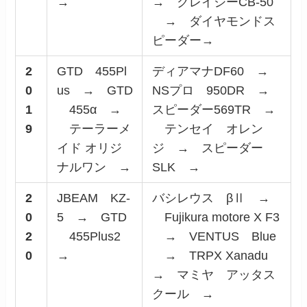
→
→ クレイジーCB-50
→ ダイヤモンドス
ピーダー→
2
GTD 455Pl
ディアマナDF60 →
0
us → GTD
NSプロ 950DR →
1
455α →
スピーダー569TR →
9
テーラーメ
テンセイ オレン
イド オリジ
ジ → スピーダー
ナルワン →
SLK →
2
JBEAM KZ-
バシレウス βⅡ →
0
5 → GTD
Fujikura motore X F3
2
455Plus2
→ VENTUS Blue
0
→
→ TRPX Xanadu
→ マミヤ アッタス
クール →