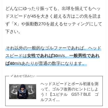
どんなにゆったり振っても、出球を揃えてもヘッ
ドスピードが45を大きく超える方はこの先を読ま
ず「X」や振動数270を超えるセッティングにして
下さい。
それ以外の一般的なゴルファーであれば、ヘッド
スピードは
女性であれば30
m/s、
一般男性であれ
ば40
m/sあたりが普通の数字になります。
あわせて読みたい
ヘッドスピードとボール初速を測
って、ゴルフ改善のヒントにしよ
う！【ユピテル GST-7 BLE ゴ
ルフスイ…