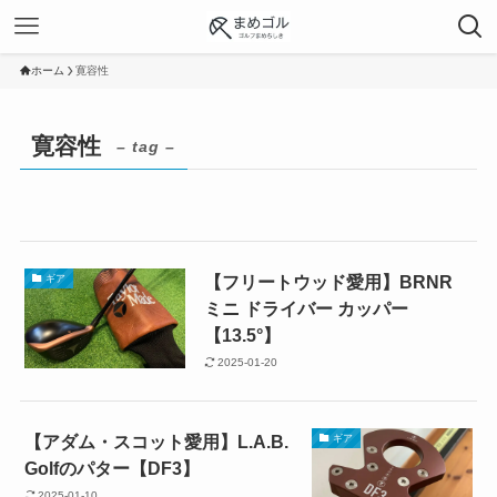
ホーム
寛容性
寛容性
– tag –
【フリートウッド愛用】BRNR
ギア
ミニ ドライバー カッパー
【13.5°】
2025-01-20
【アダム・スコット愛用】L.A.B.
ギア
Golfのパター【DF3】
2025-01-10