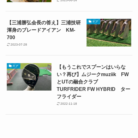
2023-06-14
【三浦勝弘会長の答え】三浦技研
ギア
渾身のブレードアイアン KM-
700
2023-07-28
【もうこれでスプーンはいらな
ギア
い？再び】ムジークmuziik FW
とUTの融合クラブ
TURFRIDER FW HYBRID ター
フライダー
2022-11-18