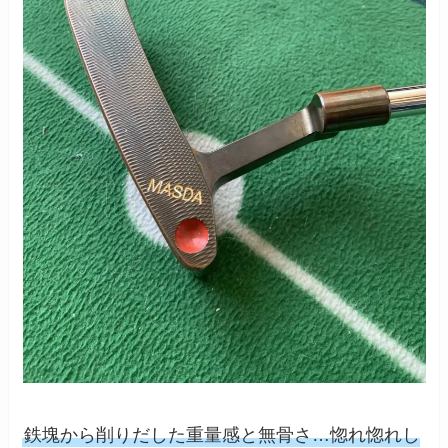
鉄塊から削りだした重量感と無骨さ…惚れ惚れし