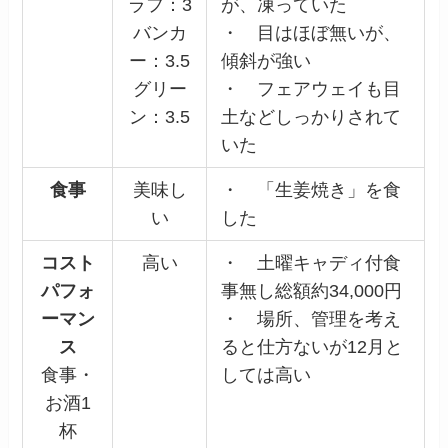
ラフ：3
が、凍っていた
バンカ
・ 目はほぼ無いが、
ー：3.5
傾斜が強い
グリー
・ フェアウェイも目
ン：3.5
土などしっかりされて
いた
食事
美味し
・ 「生姜焼き」を食
い
した
コスト
高い
・ 土曜キャディ付食
パフォ
事無し総額約34,000円
ーマン
・ 場所、管理を考え
ス
ると仕方ないが12月と
食事・
しては高い
お酒1
杯