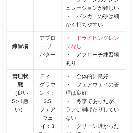
ュレーションが難しい
・ バンカーの砂は細
かく打ちやすい
アプロ
・
ドライビングレン
練習場
ーチ
ジなし
パター
・ アプローチ練習場
あり
管理状
ティー
・ 全体的に良好
態
グラウ
・ フェアウェイの管
（良い
ンド：
理は良好
5＞1悪
3.5
・ 冬季であったが、
い）
フェア
ラフは剥げたりしてい
ウェ
ない
イ：3
・ グリーン遅かった