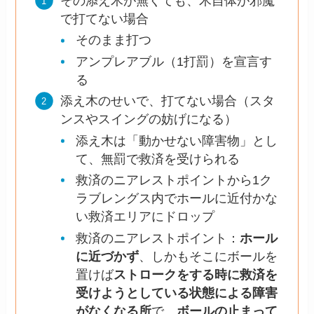
その添え木が無くても、木自体が邪魔
で打てない場合
そのまま打つ
アンプレアブル（1打罰）を宣言す
る
添え木のせいで、打てない場合（スタ
ンスやスイングの妨げになる）
添え木は「動かせない障害物」とし
て、無罰で救済を受けられる
救済のニアレストポイントから1ク
ラブレングス内でホールに近付かな
い救済エリアにドロップ
救済のニアレストポイント：
ホール
に近づかず
、しかもそこにボールを
置けば
ストロークをする時に救済を
受けようとしている状態による障害
がなくなる所
で、
ボールの止まって