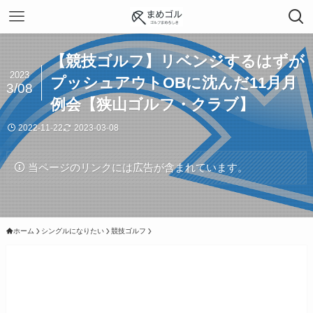
【競技ゴルフ】リベンジするはずが
2023
プッシュアウトOBに沈んだ11月月
3/08
例会【狭山ゴルフ・クラブ】
2022-11-22
2023-03-08
当ページのリンクには広告が含まれています。
ホーム
シングルになりたい
競技ゴルフ