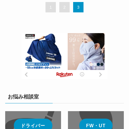
1
2
3
お悩み相談室
ドライバー
FW・UT