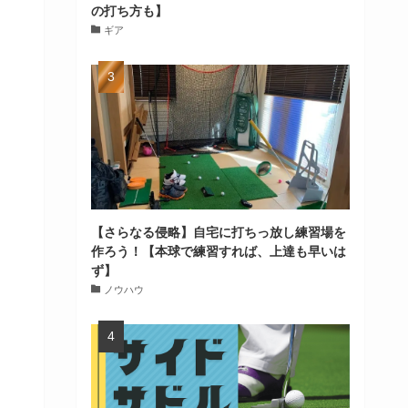
の打ち方も】
ギア
【さらなる侵略】自宅に打ちっ放し練習場を
作ろう！【本球で練習すれば、上達も早いは
ず】
ノウハウ